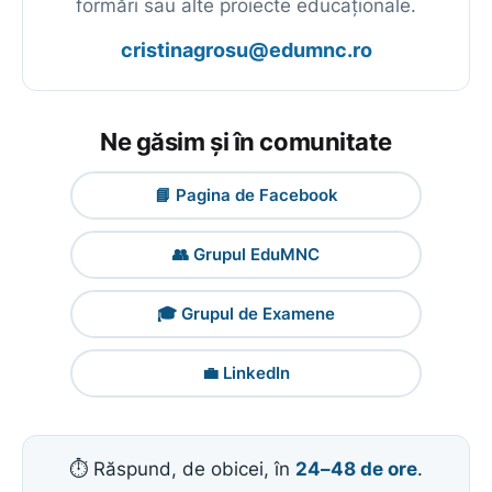
formări sau alte proiecte educaționale.
cristinagrosu@edumnc.ro
Ne găsim și în comunitate
📘 Pagina de Facebook
👥 Grupul EduMNC
🎓 Grupul de Examene
💼 LinkedIn
⏱️ Răspund, de obicei, în
24–48 de ore
.