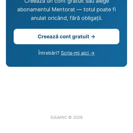
Creează un cont gratuit sau alege
abonamentul Mentorat — totul poate fi
anulat oricând, fără obligații.
Creează cont gratuit →
Întrebări?
Scrie-mi aici →
EduMNC © 2026