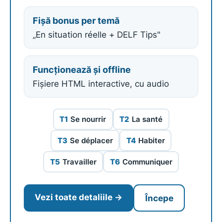
Fișă bonus per temă
„En situation réelle + DELF Tips"
Funcționează și offline
Fișiere HTML interactive, cu audio
T1
Se nourrir
T2
La santé
T3
Se déplacer
T4
Habiter
T5
Travailler
T6
Communiquer
Vezi toate detaliile →
Începe