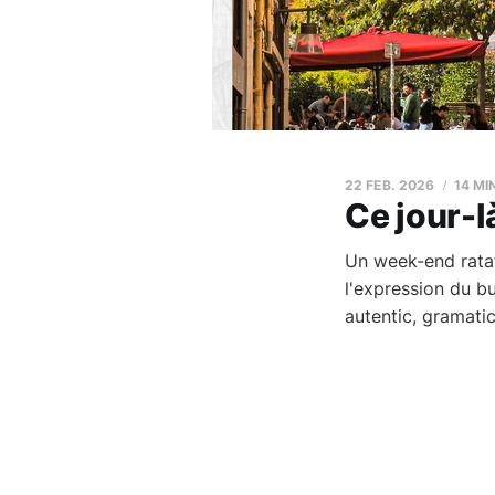
22 FEB. 2026
14 MI
Ce jour-l
Un week-end ratat
l'expression du bu
autentic, gramatic