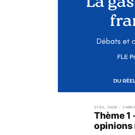
31 IUL. 2026
3 MIN
Thème 1 -
opinions