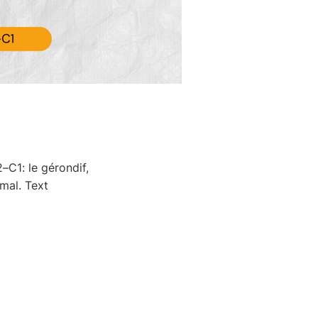
–C1: le gérondif,
rmal. Text