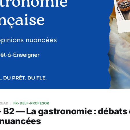
 READ
FR-DELF-PROFESOR
 B2 — La gastronomie : débats 
 nuancées