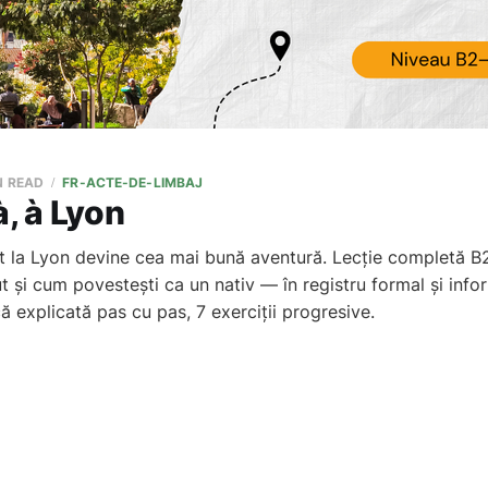
N READ
FR-ACTE-DE-LIMBAJ
à, à Lyon
 la Lyon devine cea mai bună aventură. Lecție completă B2
t și cum povestești ca un nativ — în registru formal și info
ă explicată pas cu pas, 7 exerciții progresive.