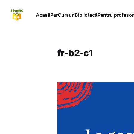
Acasă
ParCursuri
Bibliotecă
Pentru profesor
fr-b2-c1