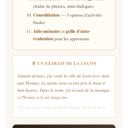
chaîne de phrases, mini-dialogues
Consolidation
— 3 options d'activités
finales
Aide-mémoire
grille d'auto-
et
évaluation
pour les apprenants
📄 UN EXTRAIT DE LA LEÇON
Samedi dernier, j'ai visité la ville de Lyon avec mon
ami Thomas. Le matin, nous avons pris le train à
huit heures. Dans le train, j'ai écouté de la musique
et Thomas a lu un magazine.
À Lyon, nous avons d'abord mangé dans un petit
restaurant. J'ai choisi une salade et Thomas a
commandé une pizza. Après le déjeuner, nous