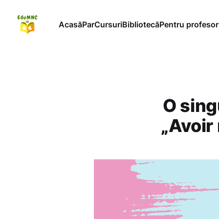
Acasă
ParCursuri
Bibliotecă
Pentru profesor
O sing
„Avoir