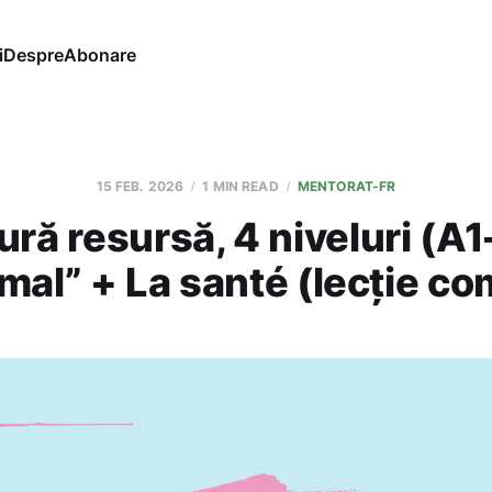
i
Despre
Abonare
15 FEB. 2026
1 MIN READ
MENTORAT-FR
ură resursă, 4 niveluri (A
 mal” + La santé (lecție co