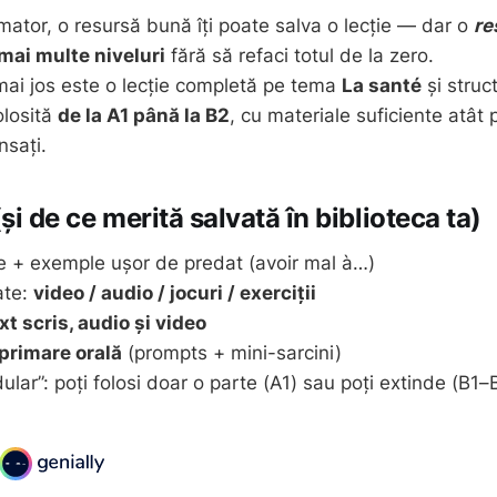
mator, o resursă bună îți poate salva o lecție — dar o
re
mai multe niveluri
fără să refaci totul de la zero.
ai jos este o lecție completă pe tema
La santé
și struc
olosită
de la A1 până la B2
, cu materiale suficiente atât
nsați.
și de ce merită salvată în biblioteca ta)
are + exemple ușor de predat (avoir mal à…)
iate:
video / audio / jocuri / exerciții
xt scris, audio și video
primare orală
(prompts + mini-sarcini)
ular”: poți folosi doar o parte (A1) sau poți extinde (B1–