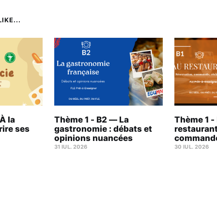
IKE...
À la
Thème 1 - B2 — La
Thème 1 -
rire ses
gastronomie : débats et
restaurant
opinions nuancées
commande,
31 IUL. 2026
30 IUL. 2026