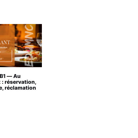
 B1 — Au
 : réservation,
 réclamation