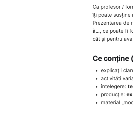
Ca profesor / for
îți poate susține
Prezentarea de m
à…
, ce poate fi f
cât și pentru ava
Ce conține (
explicații cl
activități var
înțelegere:
te
producție:
ex
material „mod