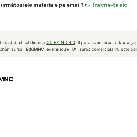
i următoarele materiale pe email?
👉
Înscrie-te aici
te distribuit sub licența
CC BY-NC 4.0
. Îl puteți descărca, adapta și r
onării sursei:
EduMNC, edumnc.ro
. Utilizarea comercială nu este pe
uMNC