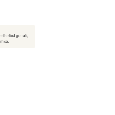
edistribui gratuit,
rmisă.