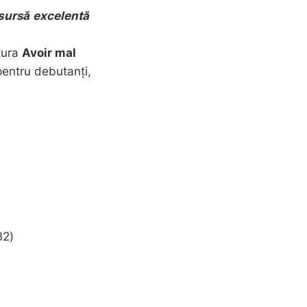
sursă excelentă
tura
Avoir mal
 pentru debutanți,
B2)