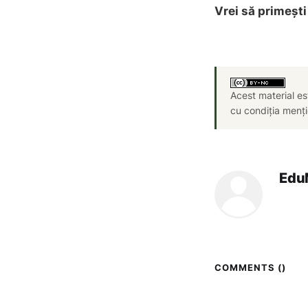
Vrei să primeșt
Acest material es
cu condiția menți
Ed
COMMENTS (
)