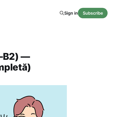
Sign in
Subscribe
1–B2) —
mpletă)