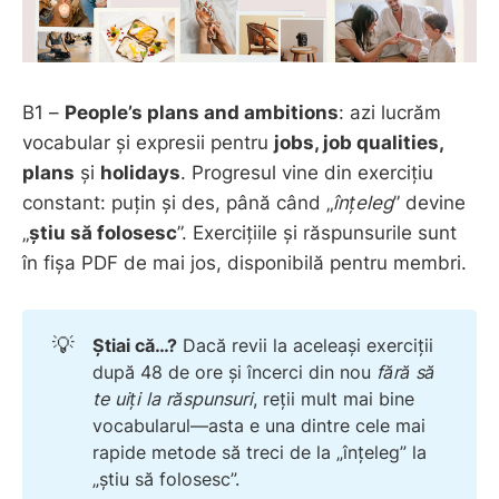
B1 –
People’s plans and ambitions
: azi lucrăm
vocabular și expresii pentru
jobs, job qualities,
plans
și
holidays
. Progresul vine din exercițiu
constant: puțin și des, până când „
înțeleg
” devine
„
știu să folosesc
”. Exercițiile și răspunsurile sunt
în fișa PDF de mai jos, disponibilă pentru membri.
💡
Știai că…?
Dacă revii la aceleași exerciții
după 48 de ore și încerci din nou
fără să 
te uiți la răspunsuri
, reții mult mai bine
vocabularul—asta e una dintre cele mai
rapide metode să treci de la „înțeleg” la
„știu să folosesc”.