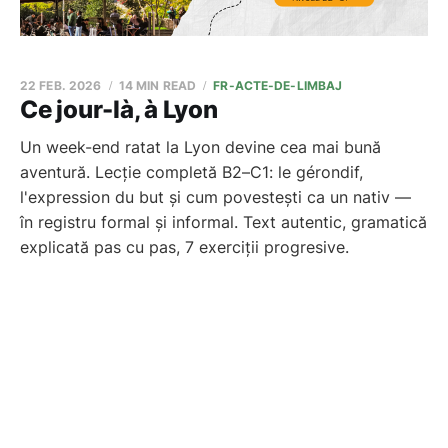
22 FEB. 2026
14 MIN READ
FR-ACTE-DE-LIMBAJ
Ce jour-là, à Lyon
Un week-end ratat la Lyon devine cea mai bună
aventură. Lecție completă B2–C1: le gérondif,
l'expression du but și cum povestești ca un nativ —
în registru formal și informal. Text autentic, gramatică
explicată pas cu pas, 7 exerciții progresive.