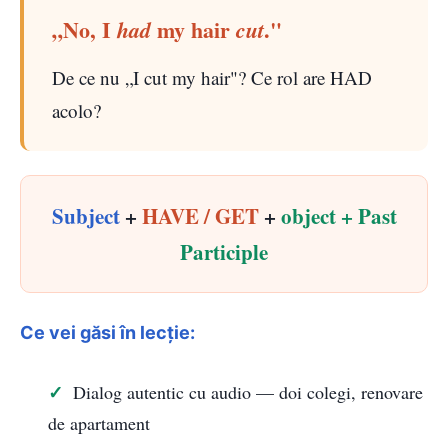
„No, I
my hair
."
had
cut
De ce nu „I cut my hair"? Ce rol are HAD
acolo?
Subject
+
HAVE / GET
+
object + Past
Participle
Ce vei găsi în lecție:
Dialog autentic cu audio — doi colegi, renovare
de apartament