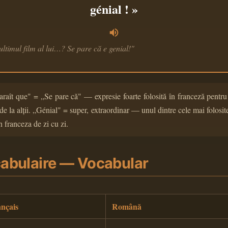
génial ! »
ultimul film al lui…? Se pare că e genial!"
araît que" = „Se pare că" — expresie foarte folosită în franceză pentru
de la alții. „Génial" = super, extraordinar — unul dintre cele mai folosit
n franceza de zi cu zi.
abulaire — Vocabular
nçais
Română