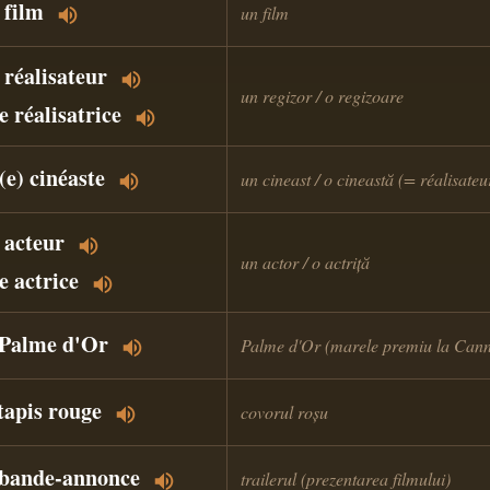
 film
un film
 réalisateur
un regizor / o regizoare
e réalisatrice
(e) cinéaste
un cineast / o cineastă (= réalisateur
 acteur
un actor / o actriță
e actrice
 Palme d'Or
Palme d'Or (marele premiu la Cann
 tapis rouge
covorul roșu
 bande-annonce
trailerul (prezentarea filmului)