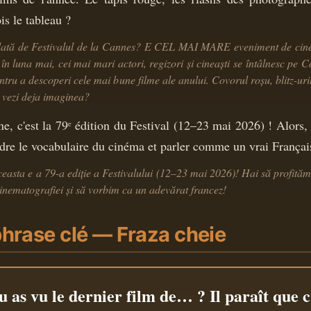
s le tableau ?
odată de Festivalul de la Cannes? E CEL MAI MARE eveniment de cin
 în luna mai, cei mai mari actori, regizori și cineaști se întâlnesc pe 
tru a descoperi cele mai bune filme ale anului. Covorul roșu, blitz-uril
vezi deja imaginea?
e, c'est la 79ᵉ édition du Festival (12–23 mai 2026) ! Alors,
dre le vocabulaire du cinéma et parler comme un vrai Françai
asta e a 79-a ediție a Festivalului (12–23 mai 2026)! Hai să profităm
inematografiei și să vorbim ca un adevărat francez!
phrase clé — Fraza cheie
u as vu le dernier film de… ? Il paraît que c