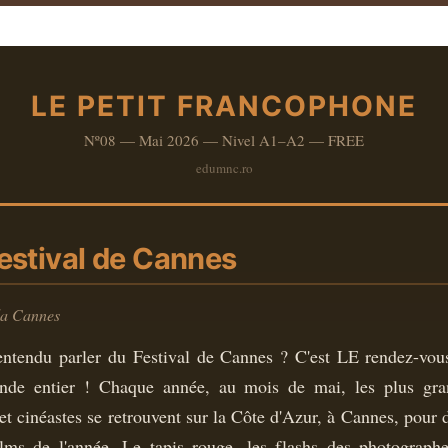
LE PETIT FRANCOPHONE
Nº08 — Mai 2026 — Nivel A1–A2 — FREE
edumnc.ro
Festival de Cannes
 la Cannes
entendu parler du Festival de Cannes ? C'est LE rendez-vo
nde entier ! Chaque année, au mois de mai, les plus gran
 et cinéastes se retrouvent sur la Côte d'Azur, à Cannes, pour 
ilms de l'année. Le tapis rouge, les flashs des photograph