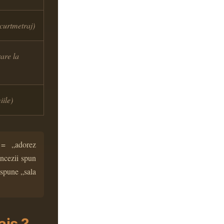
curtmetraj)
are la
iile)
 = „adorez
ancezii spun
 spune „sala
ais ?