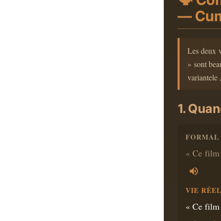
— Cum 
Les deux ve
» sont bea
variantele 
1. Quan
FORMAL 
« Ce film 
VIE RÉEL
« Ce film 