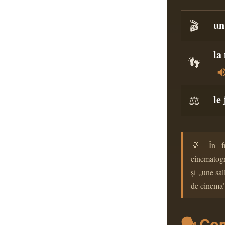
🎬
un
la
👣
⚖️
le
💡 În fr
cinematogr
și „une sa
de cinema
🗣️ Co