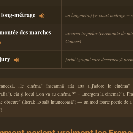
 long-métrage
un lungmetraj (≠ court-métrage = s
 montée des marches
urcarea treptelor (ceremonia de intr
Cannes)
 jury
juriul (grupul care decernează prem
anceză, „le cinéma" înseamnă atât arta („j'adore le cinéma"
afia"), cât și locul („on va au cinéma ?" = „mergem la cinema?"). Fr
lle obscure" (literal: „o sală întunecoasă") — un mod foarte poetic de a
"!
mment parlent vraiment les Franç