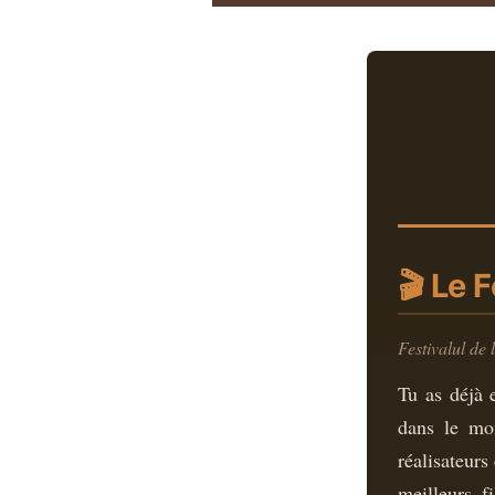
🎬 Le 
Festivalul de
Tu as déjà 
dans le mo
réalisateurs
meilleurs f