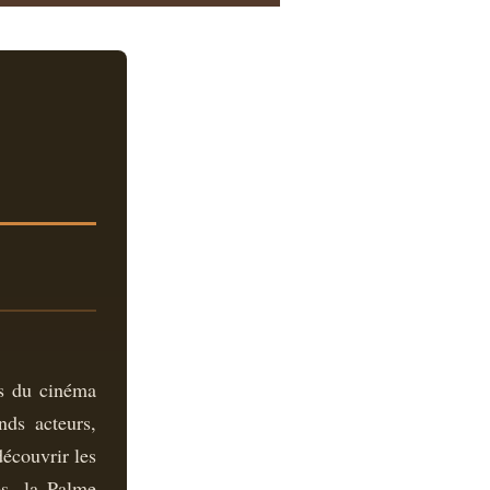
us du cinéma
ds acteurs,
découvrir les
es, la Palme