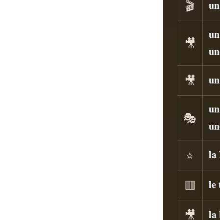
🎬
un
un
🎥
un
🎥
un
un
🎭
un
⭐
la
🟥
le
🎥
la