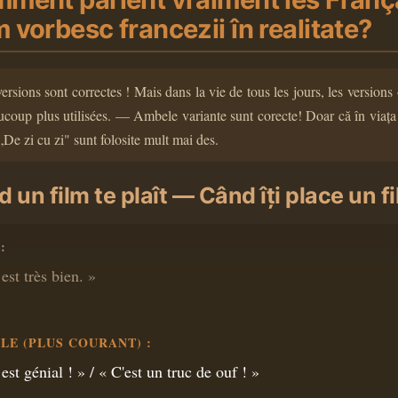
vorbesc francezii în realitate?
rsions sont correctes ! Mais dans la vie de tous les jours, les versions 
ucoup plus utilisées. — Ambele variante sunt corecte! Doar că în viața 
„De zi cu zi" sunt folosite mult mai des.
d un film te plaît — Când îți place un f
:
est très bien. »
LE (PLUS COURANT) :
est génial ! » / « C'est un truc de ouf ! »