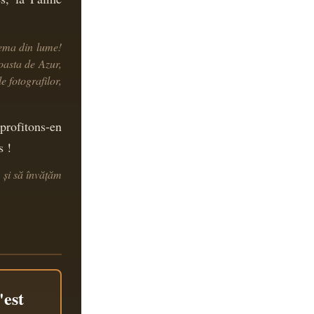
ema din lume!
Coasta de Azur,
e fotografilor,
 profitons-en
s !
 și să învățăm
'est