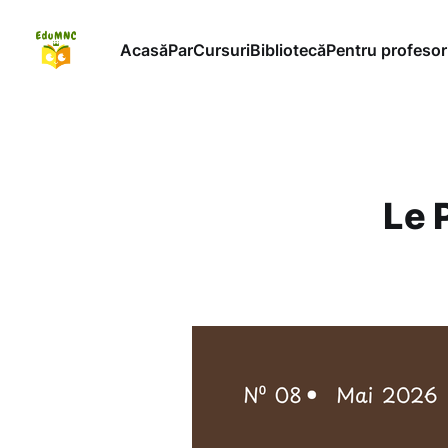
Acasă
ParCursuri
Bibliotecă
Pentru profesor
Le 