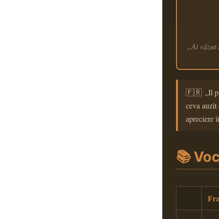
„Ai văzut 
🇫🇷 „Il p
ceva auzit 
apreciere î
📚 Voc
Fra