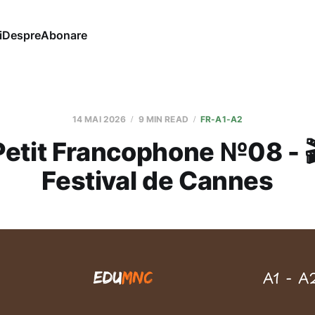
i
Despre
Abonare
14 MAI 2026
9 MIN READ
FR-A1-A2
Petit Francophone №08 - 
Festival de Cannes