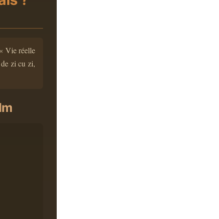
« Vie réelle
de zi cu zi,
ilm