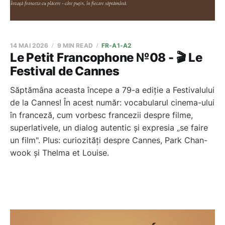
14 MAI 2026
9 MIN READ
FR-A1-A2
Le Petit Francophone №08 - 🎬 Le
Festival de Cannes
Săptămâna aceasta începe a 79-a ediție a Festivalului
de la Cannes! În acest număr: vocabularul cinema-ului
în franceză, cum vorbesc francezii despre filme,
superlativele, un dialog autentic și expresia „se faire
un film". Plus: curiozități despre Cannes, Park Chan-
wook și Thelma et Louise.