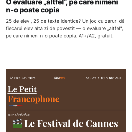
O evaluare „altfel”, pe care nimeni
n‑o poate copia
25 de elevi, 25 de texte identice? Un joc cu zaruri dă
fiecărui elev altă zi de povestit — o evaluare „altfel",
pe care nimeni n-o poate copia. A1+/A2, gratuit.