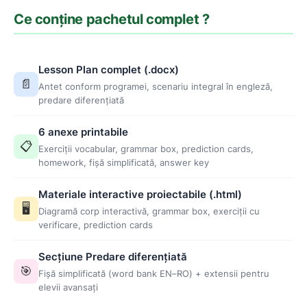
Ce conține pachetul complet ?
Lesson Plan complet (.docx)
📄
Antet conform programei, scenariu integral în engleză,
predare diferențiată
6 anexe printabile
📋
Exerciții vocabular, grammar box, prediction cards,
homework, fișă simplificată, answer key
Materiale interactive proiectabile (.html)
🖥️
Diagramă corp interactivă, grammar box, exerciții cu
verificare, prediction cards
Secțiune Predare diferențiată
🎯
Fișă simplificată (word bank EN–RO) + extensii pentru
elevii avansați