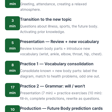
min
Greeting, attendance, creating a relaxed
atmosphere.
Transition to the new topic
3
min
Questions about illness, sports, the future body.
Activating prior knowledge.
Presentation — Review + new vocabulary
5
min
Review known body parts + introduce new
vocabulary (wrist, ankle, elbow, throat, hip, chest).
Practice 1 — Vocabulary consolidation
8
min
Consolidate known + new body parts: label the
diagram, match to health problems, odd one out.
Practice 2 — Grammar: will / won’t
17
min
Presentation (7 min) + practice exercises (10 min):
fill-in, complete predictions, rewrite as questions.
Production — Future Body prediction cards
10