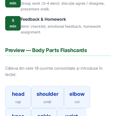
min
Group work (3–4 elevi): discuție agree / disagree,
prezentare orală.
Feedback & Homework
5
min
Aims’ checklist, emotional feedback, homework
assignment.
Preview — Body Parts Flashcards
Câteva din cele 18 cuvinte consolidate și introduse în
lecție:
head
shoulder
elbow
cap
umăr
cot