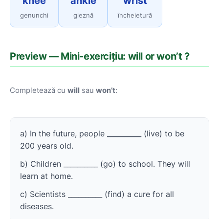
knee
ankle
wrist
genunchi
gleznă
încheietură
Preview — Mini-exercițiu: will or won’t ?
Completează cu
will
sau
won’t
:
a) In the future, people __________ (live) to be
200 years old.
b) Children __________ (go) to school. They will
learn at home.
c) Scientists __________ (find) a cure for all
diseases.