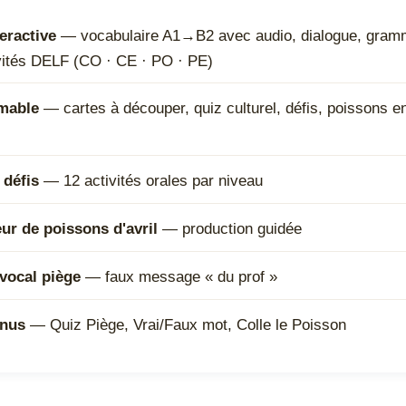
eractive
— vocabulaire A1→B2 avec audio, dialogue, gram
ivités DELF (CO · CE · PO · PE)
imable
— cartes à découper, quiz culturel, défis, poissons en
 défis
— 12 activités orales par niveau
ur de poissons d'avril
— production guidée
vocal piège
— faux message « du prof »
onus
— Quiz Piège, Vrai/Faux mot, Colle le Poisson