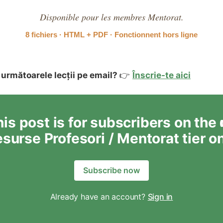
Disponible pour les membres Mentorat.
8 fichiers · HTML + PDF · Fonctionnent hors ligne
 următoarele lecții pe email?
👉
Înscrie-te aici
is post is for subscribers on the
surse Profesori / Mentorat tier o
Subscribe now
Already have an account?
Sign in