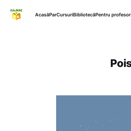
Acasă
ParCursuri
Bibliotecă
Pentru profesor
Poi