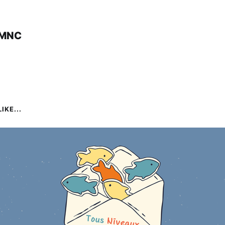
uMNC
IKE...