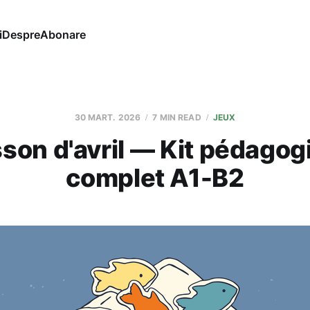
i
Despre
Abonare
30 MART. 2026
7 MIN READ
JEUX
sson d'avril — Kit pédagog
complet A1-B2