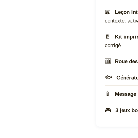
📖
Leçon int
contexte, act
📄
Kit impr
corrigé
🎰
Roue des
🐟
Générate
📱
Message 
🎮
3 jeux b