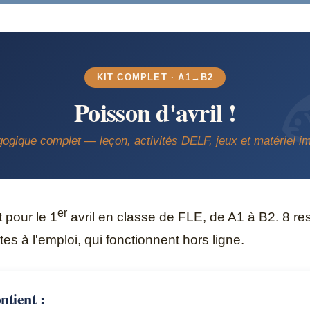
KIT COMPLET · A1→B2
Poisson d'avril !
gogique complet — leçon, activités DELF, jeux et matériel i
er
t pour le 1
avril en classe de FLE, de A1 à B2. 8 r
êtes à l'emploi, qui fonctionnent hors ligne.
ntient :