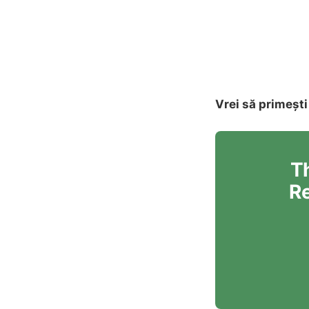
Vrei să primești
Th
Re