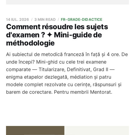
14 IUL. 2026
3 MIN READ
FR-GRADE-DIDACTICE
Comment résoudre les sujets
d'examen ? ✦ Mini-guide de
méthodologie
Ai subiectul de metodică franceză în față și 4 ore. De
unde începi? Mini-ghid cu cele trei examene
comparate — Titularizare, Definitivat, Grad II —
enigma etapelor dezlegată, médiation și patru
modele complet rezolvate cu cerințe, răspunsuri și
barem de corectare. Pentru membrii Mentorat.