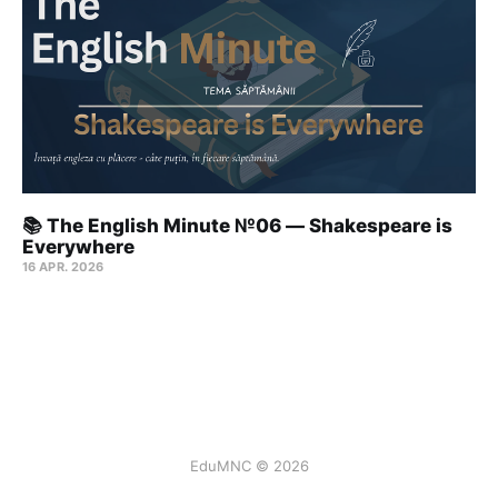
📚 The English Minute №06 — Shakespeare is
Everywhere
16 APR. 2026
EduMNC © 2026