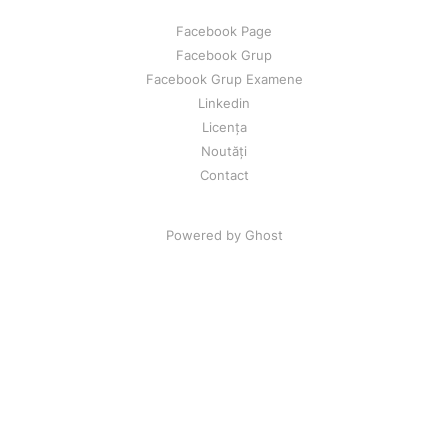
Facebook Page
Facebook Grup
Facebook Grup Examene
Linkedin
Licența
Noutăți
Contact
Powered by Ghost
Resursele gratuite sunt distribuite sub licența CC BY-NC 4.0