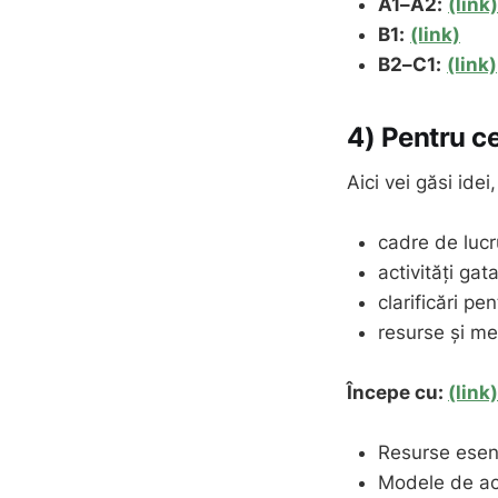
A1–A2:
(link)
B1:
(link)
B2–C1:
(link)
4) Pentru c
Aici vei găsi idei
cadre de lucru
activități gat
clarificări pe
resurse și me
Începe cu:
(link)
Resurse esen
Modele de act