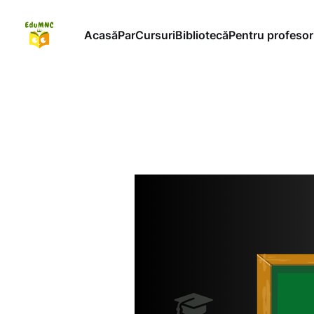
Acasă
ParCursuri
Bibliotecă
Pentru profesor