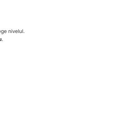
ege nivelul.
u
.