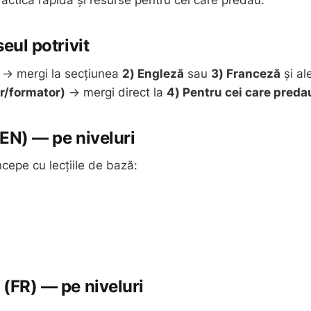
practică rapidă și resurse pentru cei care predau.
seul potrivit
→ mergi la secțiunea
2) Engleză
sau
3) Franceză
și al
r/formator)
→ mergi direct la
4) Pentru cei care preda
(EN) — pe niveluri
începe cu lecțiile de bază:
 (FR) — pe niveluri