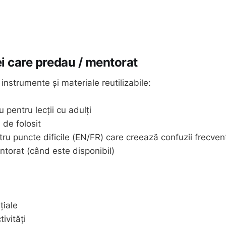
ei care predau / mentorat
, instrumente și materiale reutilizabile:
 pentru lecții cu adulți
a de folosit
ntru puncte dificile (EN/FR) care creează confuzii frecven
ntorat (când este disponibil)
țiale
ivități