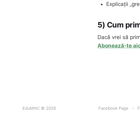
Explicații „gr
5) Cum prime
Dacă vrei să prime
Abonează-te aic
EduMNC © 2026
Facebook Page
F