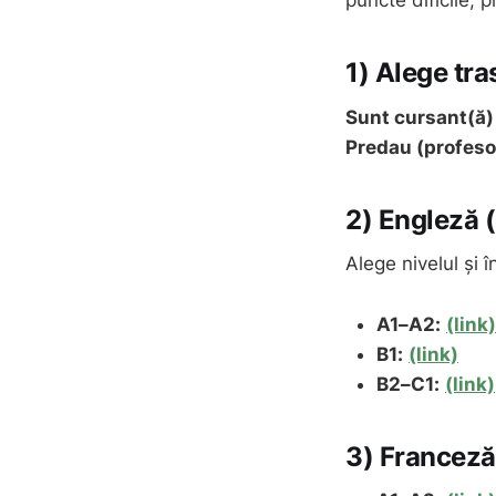
puncte dificile, 
1) Alege tra
Sunt cursant(ă)
Predau (profeso
2) Engleză 
Alege nivelul și 
A1–A2:
(link)
B1:
(link)
B2–C1:
(link)
3) Franceză