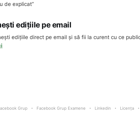
eu de explicat”
ști edițiile pe email
ști edițiile direct pe email și să fii la curent cu ce publi
i
acebook Grup
Facebook Grup Examene
Linkedin
Licența