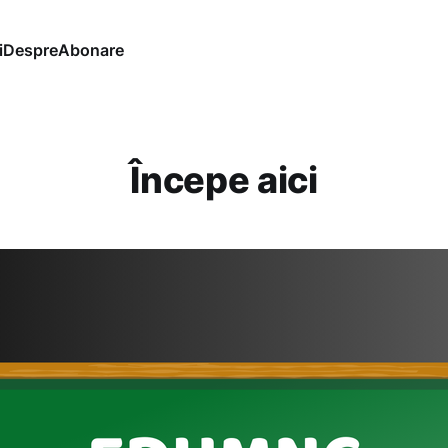
i
Despre
Abonare
Începe aici