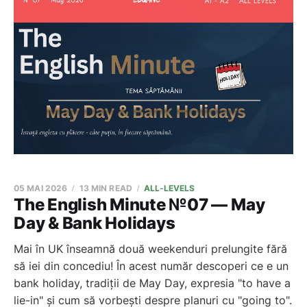
05 MAI 2026
13 MIN READ
ALL-LEVELS
The English Minute №07 — May
Day & Bank Holidays
Mai în UK înseamnă două weekenduri prelungite fără
să iei din concediu! În acest număr descoperi ce e un
bank holiday, tradiții de May Day, expresia "to have a
lie-in" și cum să vorbești despre planuri cu "going to".