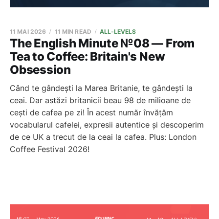
11 MAI 2026
11 MIN READ
ALL-LEVELS
The English Minute №08 — From
Tea to Coffee: Britain's New
Obsession
Când te gândești la Marea Britanie, te gândești la
ceai. Dar astăzi britanicii beau 98 de milioane de
cești de cafea pe zi! În acest număr învățăm
vocabularul cafelei, expresii autentice și descoperim
de ce UK a trecut de la ceai la cafea. Plus: London
Coffee Festival 2026!