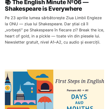
📚 The English Minute №06 —
Shakespeare is Everywhere
Pe 23 aprilie lumea sărbătorește Ziua Limbii Engleze
la ONU — ziua lui Shakespeare. Dar știai că îl
„vorbești" pe Shakespeare în fiecare zi? Break the ice,
heart of gold, in a pickle — toate vin din piesele lui.
Newsletter gratuit, nivel A1–A2, cu audio și exerciții.