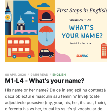
08 APR. 2026
9 MIN READ
ENGLISH
M1-L4 - What's your name?
His name or her name? De ce în engleză nu contează
dacă obiectul e masculin sau feminin? Înveți toate
adjectivele posesive (my, your, his, her, its, our, their),
diferența his vs her, trucul its vs it's și vocabular de