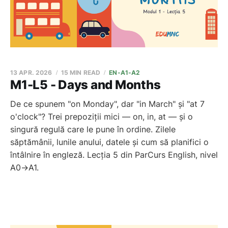
13 APR. 2026
15 MIN READ
EN-A1-A2
M1-L5 - Days and Months
De ce spunem "on Monday", dar "in March" și "at 7
o'clock"? Trei prepoziții mici — on, in, at — și o
singură regulă care le pune în ordine. Zilele
săptămânii, lunile anului, datele și cum să planifici o
întâlnire în engleză. Lecția 5 din ParCurs English, nivel
A0→A1.