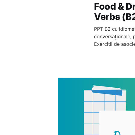
Food & Dr
Verbs (B
PPT B2 cu idioms 
conversaționale, 
Exerciții de asoc