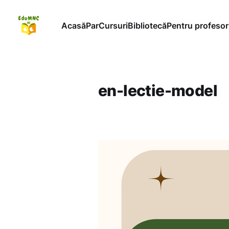
Acasă
ParCursuri
Bibliotecă
Pentru profesor
en-lectie-model