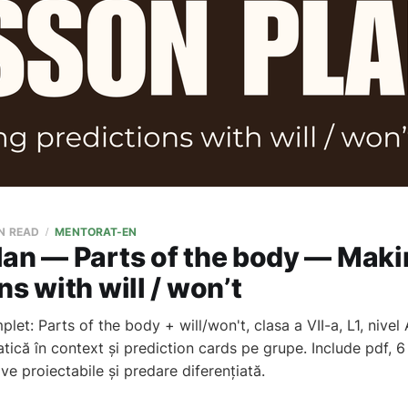
IN READ
MENTORAT-EN
lan — Parts of the body — Mak
ns with will / won’t
plet: Parts of the body + will/won't, clasa a VII-a, L1, nivel
ică în context și prediction cards pe grupe. Include pdf, 6 
ive proiectabile și predare diferențiată.