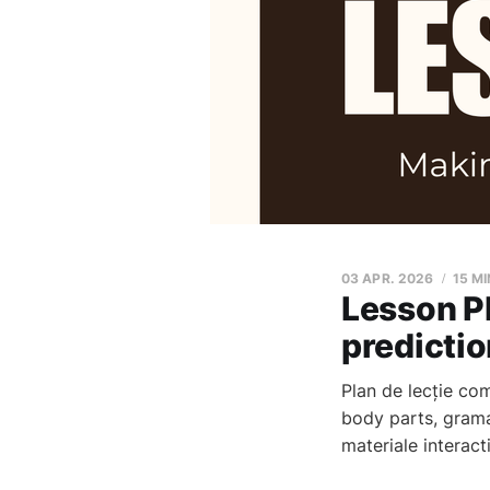
03 APR. 2026
15 M
Lesson P
predictio
Plan de lecție com
body parts, gramat
materiale interact