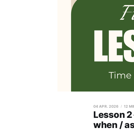
04 APR. 2026
12 M
Lesson 2 
when / a