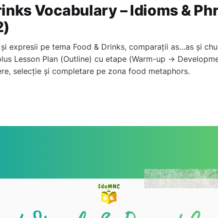
inks Vocabulary – Idioms & Ph
2)
și expresii pe tema Food & Drinks, comparații as…as și ch
plus Lesson Plan (Outline) cu etape (Warm-up → Developme
iere, selecție și completare pe zona food metaphors.