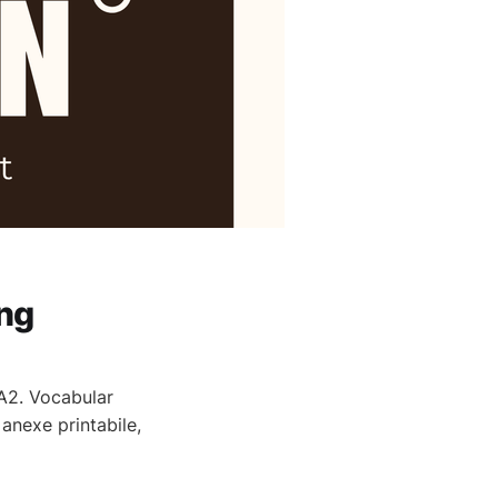
ing
 A2. Vocabular
anexe printabile,