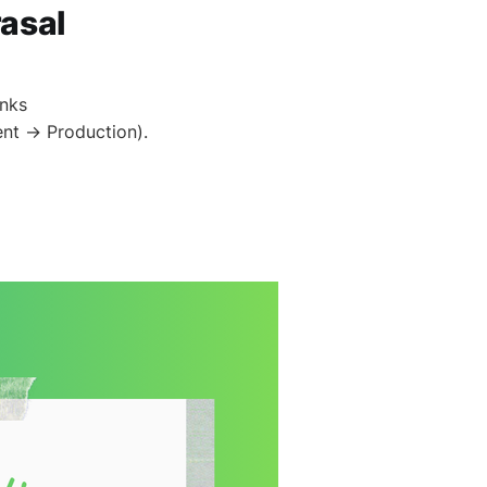
rasal
unks
nt → Production).