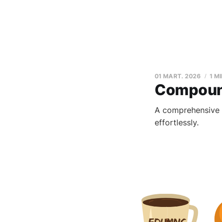
01 MART. 2026
1 M
Compoun
A comprehensive 
effortlessly.