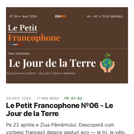
20 APR. 2026
17 MIN READ
FR-A1-A2
Le Petit Francophone №06 - Le
Jour de la Terre
Pe 22 aprilie e Ziua Pământului. Descoperă cum
vorbesc francezii despre gesturi eco — le tri, le vélo,