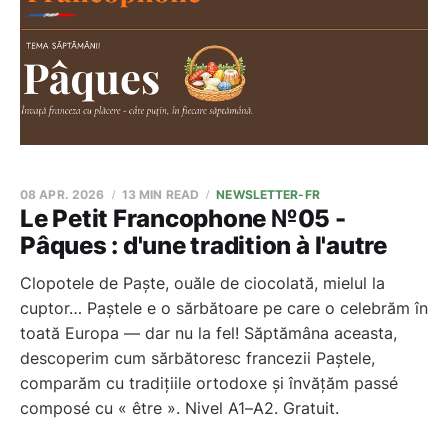
08 APR. 2026
13 MIN READ
NEWSLETTER-FR
Le Petit Francophone №05 -
Pâques : d'une tradition à l'autre
Clopotele de Paște, ouăle de ciocolată, mielul la
cuptor… Paștele e o sărbătoare pe care o celebrăm în
toată Europa — dar nu la fel! Săptămâna aceasta,
descoperim cum sărbătoresc francezii Paștele,
comparăm cu tradițiile ortodoxe și învățăm passé
composé cu « être ». Nivel A1–A2. Gratuit.