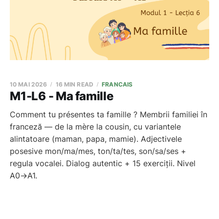
10 MAI 2026
16 MIN READ
FRANCAIS
M1-L6 - Ma famille
Comment tu présentes ta famille ? Membrii familiei în
franceză — de la mère la cousin, cu variantele
alintatoare (maman, papa, mamie). Adjectivele
posesive mon/ma/mes, ton/ta/tes, son/sa/ses +
regula vocalei. Dialog autentic + 15 exerciții. Nivel
A0→A1.