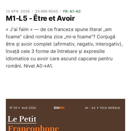
13 APR. 2026
20 MIN READ
FR-A1-A2
M1-L5 - Être et Avoir
« J'ai faim » — de ce franceza spune literal „am
foame" când româna zice „mi-e foame"? Conjugă
être și avoir complet (afirmativ, negativ, interogativ),
învață cele 3 forme de întrebare și expresiile
idiomatice cu avoir care ascund capcane pentru
români. Nivel A0→A1.