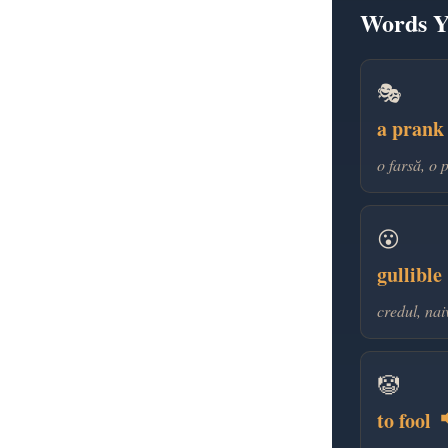
Words Yo
🎭
a pran
o farsă, o 
😮
gullible
credul, nai
🤡
to fool