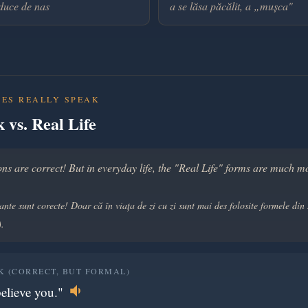
 duce de nas
a se lăsa păcălit, a „mușca"
ES REALLY SPEAK
 vs. Real Life
ons are correct! But in everyday life, the "Real Life" forms are much m
nte sunt corecte! Doar că în viața de zi cu zi sunt mai des folosite formele din
).
 (CORRECT, BUT FORMAL)
believe you."