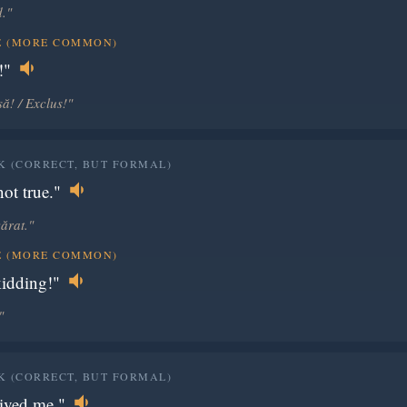
d."
E (MORE COMMON)
!"
ă! / Exclus!"
 (CORRECT, BUT FORMAL)
not true."
ărat."
E (MORE COMMON)
kidding!"
"
 (CORRECT, BUT FORMAL)
ived me."