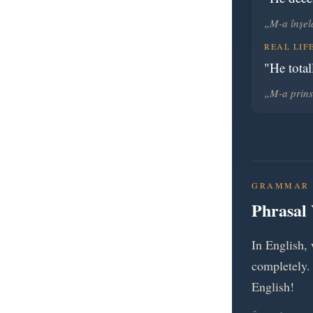
„M-a înșela
REAL LIF
"He tota
„M-a prins 
GRAMMAR 
Phrasal 
In English,
completely.
English!