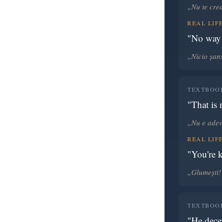
„Nu te cre
REAL LIF
"No way
„Nicio șans
TEXTBOOK
"That is 
„Nu e adev
REAL LIF
"You're 
„Glumești!
TEXTBOOK
"He dece