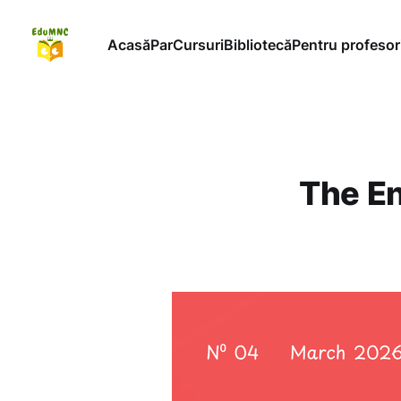
Acasă
ParCursuri
Bibliotecă
Pentru profesor
The En