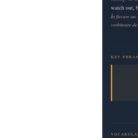
watch out, 
În fiecare an,
vorbitoare de 
KEY PHRAS
VOCABULA