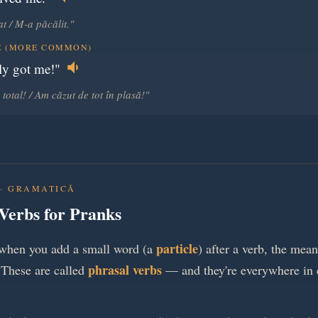
t / M-a păcălit."
E (MORE COMMON)
lly got me!"
total! / Am căzut de tot în plasă!"
· GRAMATICĂ
Verbs for Pranks
particle
 when you add a small word (a
) after a verb, the mea
phrasal verbs
 These are called
— and they're everywhere in 