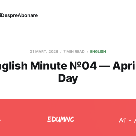
i
Despre
Abonare
31 MART. 2026
7 MIN READ
ENGLISH
glish Minute №04 — April
Day