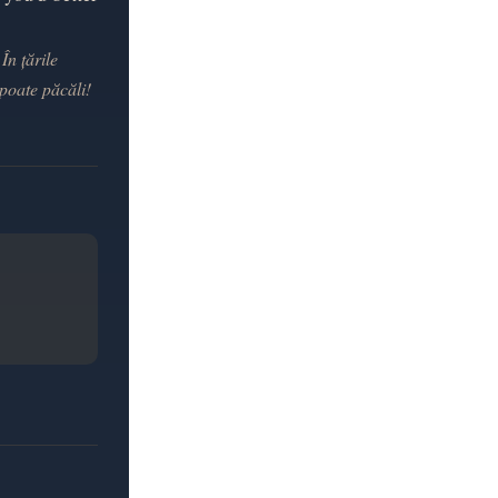
În țările
 poate păcăli!