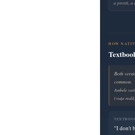
a prosti, a
HOW NATIV
Textbook
Both versi
common.
Ambele varia
(viața reală
TEXTBOOK
"I don't 