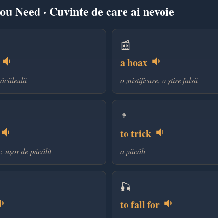
u Need · Cuvinte de care ai nevoie
📰
k
a hoax
păcăleală
o mistificare, o știre falsă
🃏
to trick
v, ușor de păcălit
a păcăli
🎣
to fall for