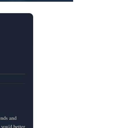
ends and
you'd better