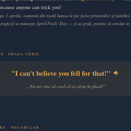
because anyone can trick you!
 pe 1 aprilie, oamenii din toată lumea le fac farse prietenilor și familiei. 
engleză se numește April Fools' Day — și ai grijă, pentru că oricine te
E · FRAZA CHEIE
"I can't believe you fell for that!"
„Nu-mi vine să cred că ai căzut în plasă!"
RY · VOCABULAR