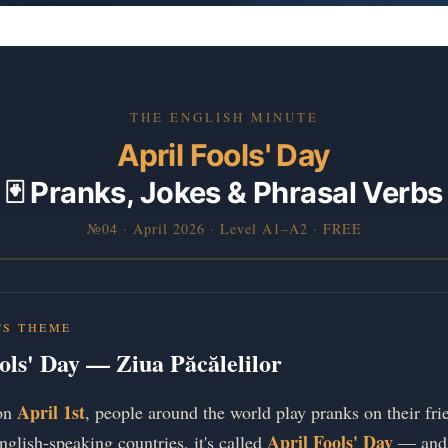
THE ENGLISH MINUTE
April Fools' Day
🃏 Pranks, Jokes & Phrasal Verbs
№04 · April 2026 · Level A1–A2 · FREE
'S THEME
ols' Day — Ziua Păcălelilor
April 1st
 on
, people around the world play pranks on their fri
April Fools' Day
nglish-speaking countries, it's called
— and 