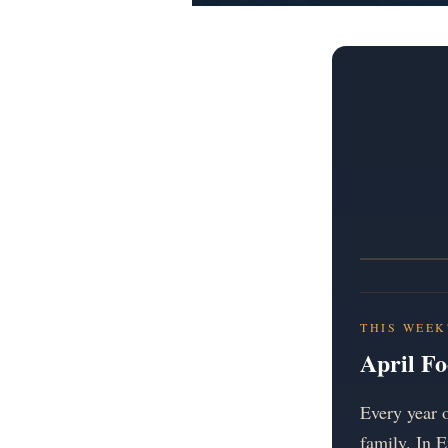
THIS WEEK
April Fo
Every year
family. In E