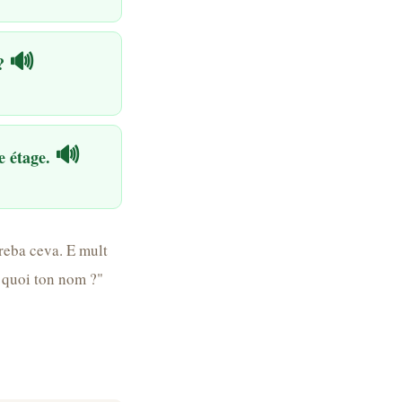
🔊
 ?
🔊
e étage.
treba ceva. E mult
t quoi ton nom ?"