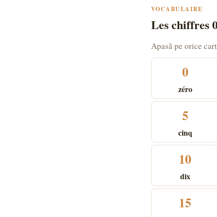
VOCABULAIRE
Les chiffres 
Apasă pe orice cart
0
zéro
5
cinq
10
dix
15