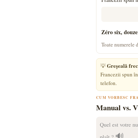
Zéro six, douze
Toate numerele d
Greșeală frec
💡
Francezii spun î
telefon.
CUM VORBESC FR
Manual vs. V
Quel est votre nu
🔊
plaît ?