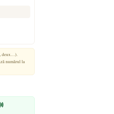
n, deux…).
ază numărul la
