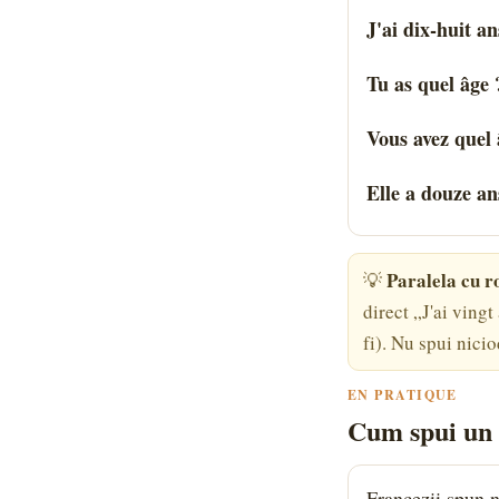
J'ai dix-huit an
Tu as quel âge 
Vous avez quel 
Elle a douze an
Paralela cu 
💡
direct „J'ai vingt
fi). Nu spui nici
EN PRATIQUE
Cum spui un 
Francezii spun 