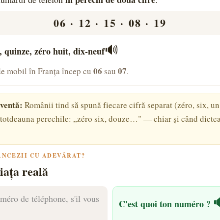
06 · 12 · 15 · 08 · 19
🔊
, quinze, zéro huit, dix-neuf
06
07
e mobil în Franța încep cu
sau
.
ventă:
Românii tind să spună fiecare cifră separat (zéro, six, u
ntotdeauna perechile: „zéro six, douze…" — chiar și când dicte
ANCEZII CU ADEVĂRAT?
iața reală
méro de téléphone, s'il vous

C'est quoi ton numéro ?