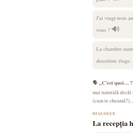
J'ai vingt-trois a
🔊
vous ?
La chambre numé
deuxième étage.
„C'est quoi… ?
🗣️
mai naturală decât 
(cum te cheamă?), „
DIALOGUE
La recepția 