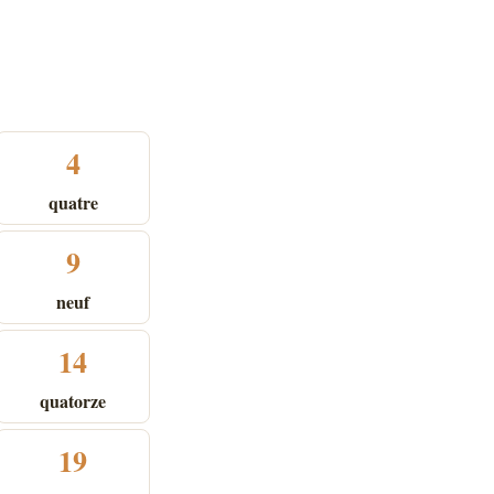
4
quatre
9
neuf
14
quatorze
19