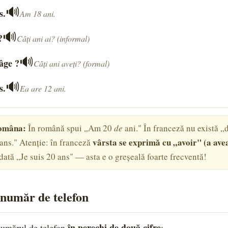
🔊
s.
Am 18 ani.
🔊
?
Câți ani ai? (informal)
🔊
âge ?
Câți ani aveți? (formal)
🔊
s.
Ea are 12 ani.
româna:
În română spui „Am 20
de
ani." În franceză nu există 
vârsta se exprimă cu „avoir" (a ave
 ans." Atenție: în franceză
odată „Je suis 20 ans" — asta e o greșeală foarte frecventă!
număr de telefon
în perechi de două cifre
numărul de telefon
: