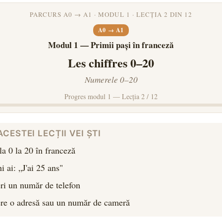
PARCURS A0 → A1 · MODUL 1 · LECȚIA 2 DIN 12
A0 → A1
Modul 1 — Primii pași în franceză
Les chiffres 0–20
Numerele 0–20
Progres modul 1 — Lecția 2 / 12
CESTEI LECȚII VEI ȘTI
a 0 la 20 în franceză
i ai: „J'ai 25 ans"
eri un număr de telefon
tere o adresă sau un număr de cameră