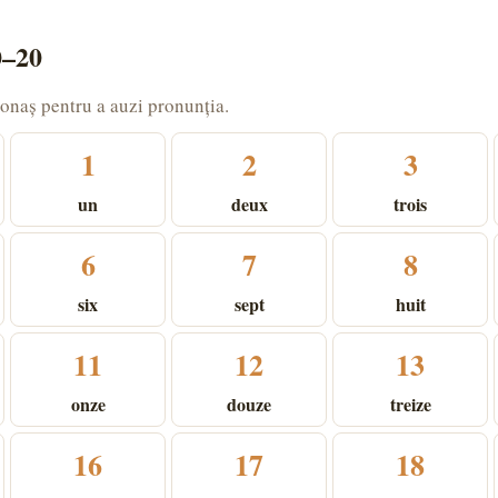
0–20
onaș pentru a auzi pronunția.
1
2
3
un
deux
trois
6
7
8
six
sept
huit
11
12
13
onze
douze
treize
16
17
18