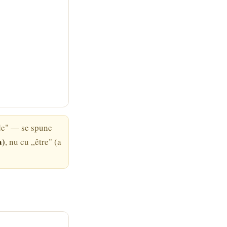
„de" — se spune
a)
, nu cu „être" (a