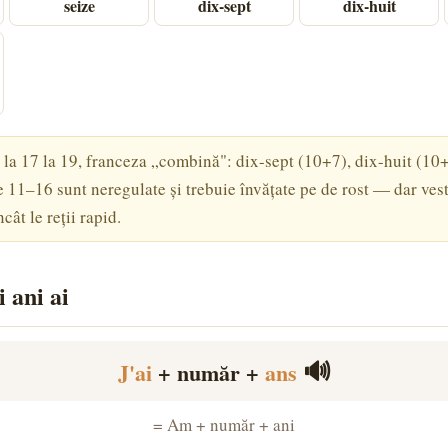
seize
dix-sept
dix-huit
la 17 la 19, franceza „combină": dix-sept (10+7), dix-huit (10
11–16 sunt neregulate și trebuie învățate pe de rost — dar vest
cât le reții rapid.
 ani ai
🔊
J'ai
+ număr +
ans
= Am + număr + ani