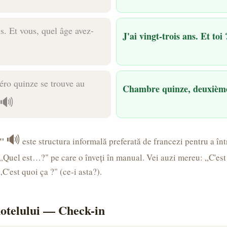
ns. Et vous, quel âge avez-
J'ai vingt-trois ans. Et toi
ro quinze se trouve au
Chambre quinze, deuxièm
🔊
🔊
"
este structura informală preferată de francezi pentru a în
„Quel est…?" pe care o înveți în manual. Vei auzi mereu: „C'es
C'est quoi ça ?" (ce-i asta?).
hotelului — Check-in