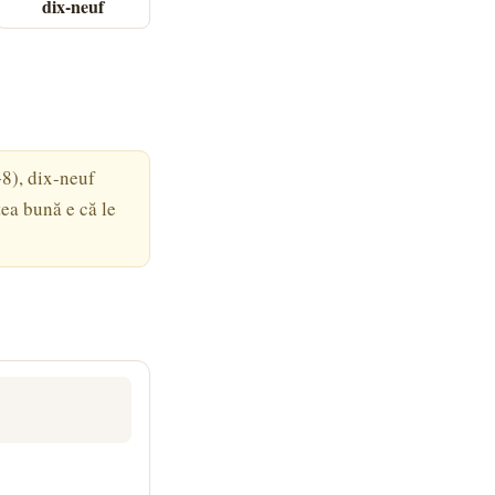
dix-neuf
+8), dix-neuf
ea bună e că le