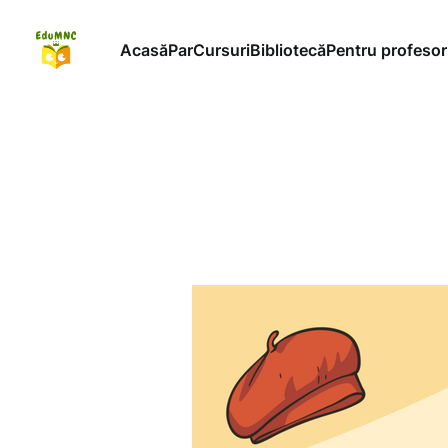
Acasă
ParCursuri
Bibliotecă
Pentru profesor