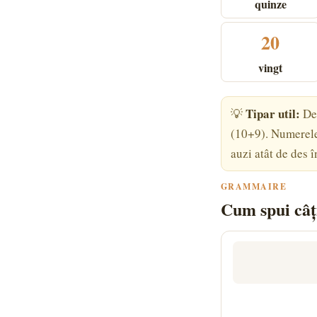
quinze
20
vingt
Tipar util:
💡
De 
(10+9). Numerele 
auzi atât de des în
GRAMMAIRE
Cum spui câți