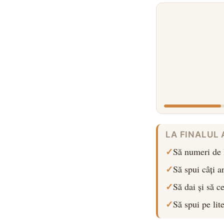
LA FINALUL A
Să numeri de l
Să spui câți an
Să dai și să c
Să spui pe li