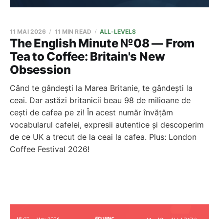
11 MAI 2026
11 MIN READ
ALL-LEVELS
The English Minute №08 — From
Tea to Coffee: Britain's New
Obsession
Când te gândești la Marea Britanie, te gândești la
ceai. Dar astăzi britanicii beau 98 de milioane de
cești de cafea pe zi! În acest număr învățăm
vocabularul cafelei, expresii autentice și descoperim
de ce UK a trecut de la ceai la cafea. Plus: London
Coffee Festival 2026!