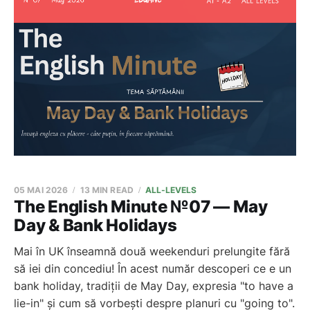
05 MAI 2026
13 MIN READ
ALL-LEVELS
The English Minute №07 — May
Day & Bank Holidays
Mai în UK înseamnă două weekenduri prelungite fără
să iei din concediu! În acest număr descoperi ce e un
bank holiday, tradiții de May Day, expresia "to have a
lie-in" și cum să vorbești despre planuri cu "going to".