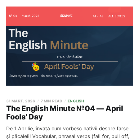
31 MART. 2026
7 MIN READ
ENGLISH
The English Minute №04 — April
Fools' Day
De 1 Aprilie, învață cum vorbesc nativii despre farse
și păcăleli! Vocabular, phrasal verbs (fall for, pull off,