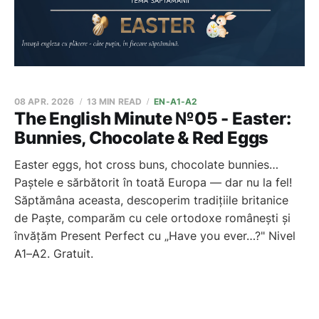
08 APR. 2026
13 MIN READ
EN-A1-A2
The English Minute №05 - Easter:
Bunnies, Chocolate & Red Eggs
Easter eggs, hot cross buns, chocolate bunnies…
Paștele e sărbătorit în toată Europa — dar nu la fel!
Săptămâna aceasta, descoperim tradițiile britanice
de Paște, comparăm cu cele ortodoxe românești și
învățăm Present Perfect cu „Have you ever…?" Nivel
A1–A2. Gratuit.