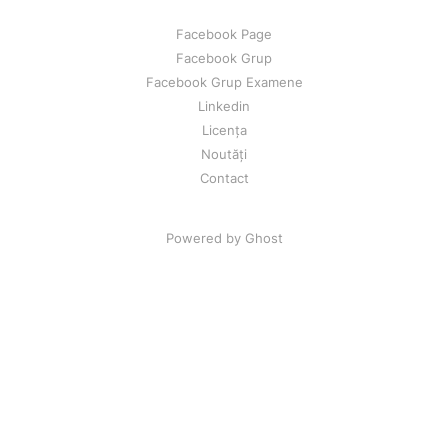
Facebook Page
Facebook Grup
Facebook Grup Examene
Linkedin
Licența
Noutăți
Contact
Powered by Ghost
Resursele gratuite sunt distribuite sub licența CC BY-NC 4.0