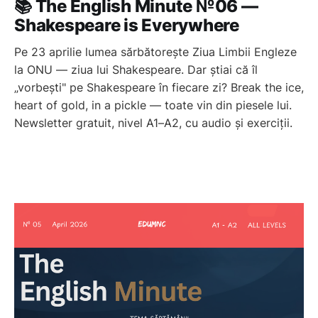
📚 The English Minute №06 —
Shakespeare is Everywhere
Pe 23 aprilie lumea sărbătorește Ziua Limbii Engleze
la ONU — ziua lui Shakespeare. Dar știai că îl
„vorbești" pe Shakespeare în fiecare zi? Break the ice,
heart of gold, in a pickle — toate vin din piesele lui.
Newsletter gratuit, nivel A1–A2, cu audio și exerciții.